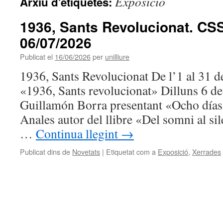
Exposició
Arxiu d'etiquetes:
1936, Sants Revolucionat. CSS, 
06/07/2026
Publicat el
16/06/2026
per
unilliure
1936, Sants Revolucionat De l’1 al 31 d
«1936, Sants revolucionat» Dilluns 6 de
Guillamón Borra presentant «Ocho días 
Anales autor del llibre «Del somni al si
…
Continua llegint
→
Publicat dins de
Novetats
|
Etiquetat com a
Exposició
,
Xerrades