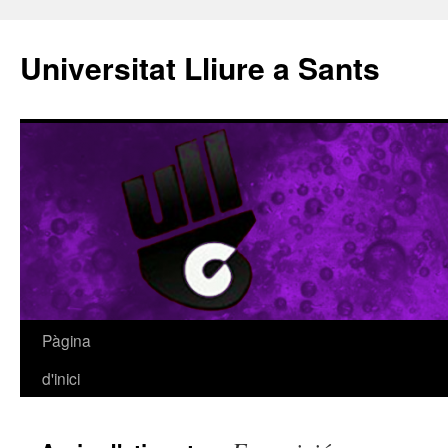
Vés
al
Universitat Lliure a Sants
contingut
Pàgina
d'inici