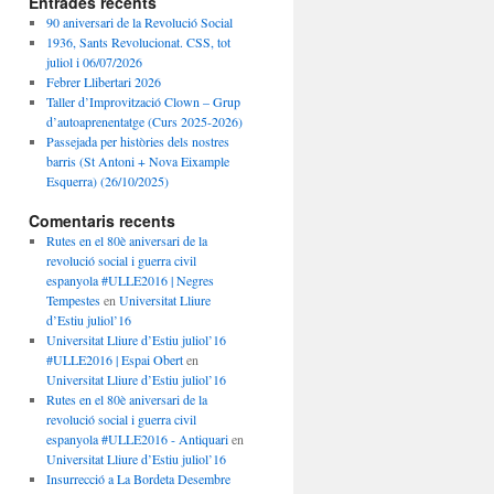
Entrades recents
90 aniversari de la Revolució Social
1936, Sants Revolucionat. CSS, tot
juliol i 06/07/2026
Febrer Llibertari 2026
Taller d’Improvització Clown – Grup
d’autoaprenentatge (Curs 2025-2026)
Passejada per històries dels nostres
barris (St Antoni + Nova Eixample
Esquerra) (26/10/2025)
Comentaris recents
Rutes en el 80è aniversari de la
revolució social i guerra civil
espanyola #ULLE2016 | Negres
Tempestes
en
Universitat Lliure
d’Estiu juliol’16
Universitat Lliure d’Estiu juliol’16
#ULLE2016 | Espai Obert
en
Universitat Lliure d’Estiu juliol’16
Rutes en el 80è aniversari de la
revolució social i guerra civil
espanyola #ULLE2016 - Antiquari
en
Universitat Lliure d’Estiu juliol’16
Insurrecció a La Bordeta Desembre