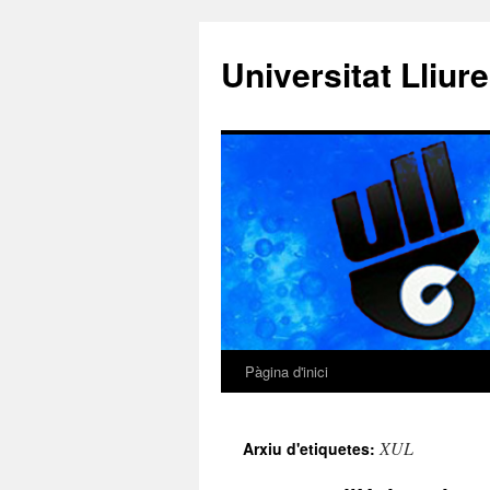
Vés
al
Universitat Lliur
contingut
Pàgina d'inici
XUL
Arxiu d'etiquetes: